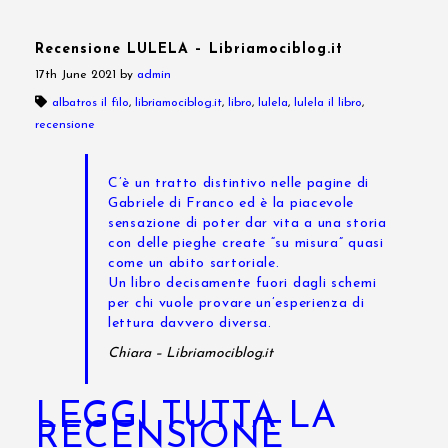
Recensione LULELA – Libriamociblog.it
17th June 2021
by
admin
albatros il filo
,
libriamociblog.it
,
libro
,
lulela
,
lulela il libro
,
recensione
C’è un tratto distintivo nelle pagine di
Gabriele di Franco ed è la piacevole
sensazione di poter dar vita a una storia
con delle pieghe create “su misura” quasi
come un abito sartoriale.
Un libro decisamente fuori dagli schemi
per chi vuole provare un’esperienza di
lettura davvero diversa.
Chiara – Libriamociblog.it
LEGGI TUTTA LA
RECENSIONE