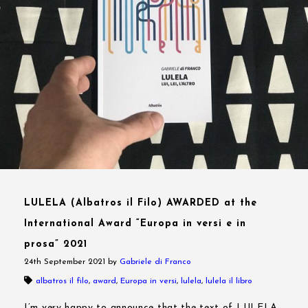
LULELA (Albatros il Filo) AWARDED at the
International Award “Europa in versi e in
prosa” 2021
24th September 2021
by
Gabriele di Franco
albatros il filo
,
award
,
Europa in versi
,
lulela
,
lulela il libro
I’m very happy to announce that the text of LULELA