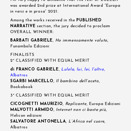
was awarded 2nd prize at International Award “Europa
in versi e in prosa” 2021.
Among the works received in the
PUBLISHED
NARRATIVE
section, the jury decided to proclaim
OVERALL WINNER:
BARBATI GABRIELE
,
Ho immensamente voluto
,
Funambolo Edizioni
FINALISTS
2° CLASSIFIED WITH EQUAL MERIT
di FRANCO GABRIELE
,
Lulela, lui, lei, l’altro
,
Albatros
SGARBI MARCELLO
,
Il bambino dell’aceto
,
Bookabook
3° CLASSIFIED WITH EQUAL MERIT
CICOGNETTI MAURIZIO
,
Replicante
, Europa Edizioni
MALVOTTI ARMIDO
,
Internet non ci basta più
,
Helicon edizioni
SALVATORE ANTONELLA
,
L’Africa nel cuor
e,
Albatros