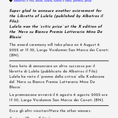
albatros il filo
,
book
,
lulela
,
lulela il libro
,
premio
,
prize
Super glad to annouce another acievement for
the Libretto of Lulela (published by Albatros il
Filo):
Lulela won the ‘critic prize’ at the X edition of
the ‘Nero su Bianco Premio Letterario Mino De
Blasio’
The award ceremony will take place on 6 August 6
2022 at 17:30, Largo Vicidomini San Marco dei Cavoti
(BN).
Sono lieto di annunciare un altro successo per il
libretto di Lulela (pubblicato da Albatros il Filo):
Lulela ha vinto il ‘premio della critica’ alla X edizione
del ‘Nero su Bianco Premio Letterario Mino De
Blasio’.
La premiazione avverrà il 6 agosto 6 agosto 2022 ore
17:30, Largo Vicidomini San Marco dei Cavoti (BN).
Ecco gli altri vincitori/Here the other winners: