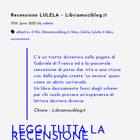
Recensione LULELA – Libriamociblog.it
17th June 2021
by
admin
albatros il filo
,
libriamociblog.it
,
libro
,
lulela
,
lulela il libro
,
recensione
C’è un tratto distintivo nelle pagine di
Gabriele di Franco ed è la piacevole
sensazione di poter dar vita a una storia
con delle pieghe create “su misura” quasi
come un abito sartoriale.
Un libro decisamente fuori dagli schemi
per chi vuole provare un’esperienza di
lettura davvero diversa.
Chiara – Libriamociblog.it
LEGGI TUTTA LA
RECENSIONE