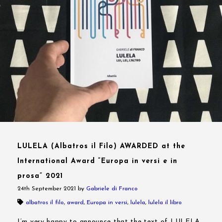
LULELA (Albatros il Filo) AWARDED at the
International Award “Europa in versi e in
prosa” 2021
24th September 2021
by
Gabriele di Franco
albatros il filo
,
award
,
Europa in versi
,
lulela
,
lulela il libro
I’m very happy to announce that the text of LULELA