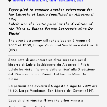
albatros il filo
,
book
,
lulela
,
lulela il libro
,
premio
,
prize
Super glad to annouce another acievement for
the Libretto of Lulela (published by Albatros il
Filo):
Lulela won the ‘critic prize’ at the X edition of
the ‘Nero su Bianco Premio Letterario Mino De
Blasio’
The award ceremony will take place on 6 August 6
2022 at 17:30, Largo Vicidomini San Marco dei Cavoti
(BN).
Sono lieto di annunciare un altro successo per il
libretto di Lulela (pubblicato da Albatros il Filo):
Lulela ha vinto il ‘premio della critica’ alla X edizione
del ‘Nero su Bianco Premio Letterario Mino De
Blasio’.
La premiazione avverrà il 6 agosto 6 agosto 2022 ore
17:30, Largo Vicidomini San Marco dei Cavoti (BN).
Ecco gli altri vincitori/Here the other winners: