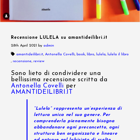
Recensione LULELA su amantideilibri.it
28th April 2021
by
admin
amantideilibri.it
,
Antonella Covelli
,
book
,
libro
,
lulela
,
lulela il libro
,
recensione
,
review
Sono lieto di condividere una
bellissima recensione scritta da
Antonella Covelli
per
AMANTIDEILIBRI.IT
“Lulela” rappresenta un’esperienza di
lettura unica nel suo genere. Per
comprenderla pienamente bisogna
abbandonare ogni preconcetto, ogni
struttura ben organizzata e lineare
ed entrare nel labirinto di scelte