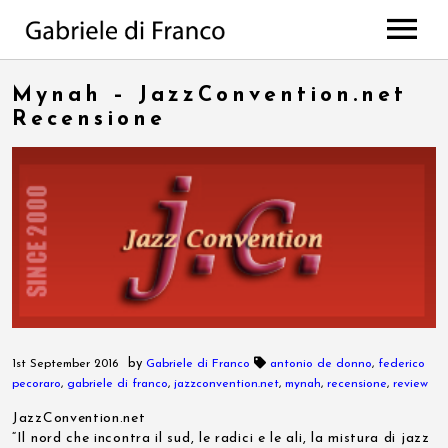
HOME
Mynah – JazzConvention.net
BIO
Recensione
WORKS
Discography
PROJECTS
di Franco // Negro
PRESS
Scores
NEWS
The Value Of Choices
Lulela – the book
EVENTS
Deep
MEDIA
All Projects
CONTACTS
Photos
by
1st September 2016
Gabriele di Franco
antonio de donno
,
federico
pecoraro
,
gabriele di franco
,
jazzconvention.net
,
mynah
,
recensione
,
review
Videos
JazzConvention.net
“Il nord che incontra il sud, le radici e le ali, la mistura di jazz