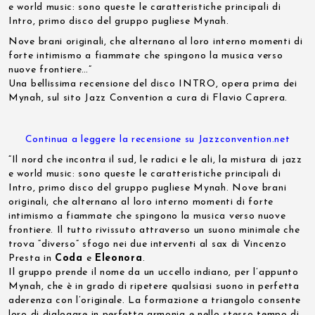
e world music: sono queste le caratteristiche principali di
Intro, primo disco del gruppo pugliese Mynah.
Nove brani originali, che alternano al loro interno momenti di
forte intimismo a fiammate che spingono la musica verso
nuove frontiere…”
Una bellissima recensione del disco INTRO, opera prima dei
Mynah, sul sito Jazz Convention a cura di Flavio Caprera.
Continua a leggere la recensione su Jazzconvention.net
“Il nord che incontra il sud, le radici e le ali, la mistura di jazz
e world music: sono queste le caratteristiche principali di
Intro, primo disco del gruppo pugliese Mynah. Nove brani
originali, che alternano al loro interno momenti di forte
intimismo a fiammate che spingono la musica verso nuove
frontiere. Il tutto rivissuto attraverso un suono minimale che
trova “diverso” sfogo nei due interventi al sax di Vincenzo
Presta in
Coda
e
Eleonora
.
Il gruppo prende il nome da un uccello indiano, per l’appunto
Mynah, che è in grado di ripetere qualsiasi suono in perfetta
aderenza con l’originale. La formazione a triangolo consente
loro di dialogare in perfetta armonia e nello stesso tempo di