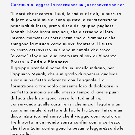
Continua a leggere la recensione su Jazzconvention.net
“Il nord che incontra il sud, le radici e le ali, la mistura
di jazz e world music: sono queste le caratteristiche
principali di Intro, primo disco del gruppo pugliese
Mynah. Nove brani originali, che alternano al loro
interno momenti di forte intimismo a fiammate che
spingono la musica verso nuove frontiere. Il tutto
rivissuto attraverso un suono minimale che trova
“diverso” sfogo nei due interventi al sax di Vincenzo
Presta in
Coda
e
Eleonora
.
Il gruppo prende il nome da un uccello indiano, per
l’appunto Mynah, che è in grado di ripetere qualsiasi
suono in perfetta aderenza con l’originale. La
formazione a triangolo consente loro di dialogare in
perfetta armonia e nello stesso tempo di avere punti
di fuga che li spingono verso latitudini altre,
conservando quelle caratteristiche iniziali legate a un
suono minimale, diretto e di facile fruizione. Intro è un
disco inziatico, nel senso che il viaggio cominciato dai
tre li porta in un mondo senza confini con la certezza
che i loro zaini contengono la pesante leggerezza delle
loro radici.”