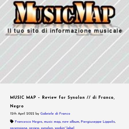
MUSIC MAP – Review for Synolon // di Franco,
Negro
12th April 2022
by
Gabriele di Franco
Francesco Negro
,
music map
,
new album
,
Piergiuseppe Lippolis
,
recensione
,
review
,
synolon
,
workin' label