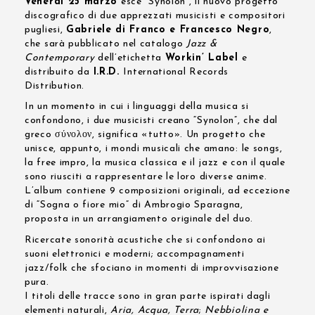
Venerdì 25 marzo
esce “Synolon”, il nuovo progetto
discografico di due apprezzati musicisti e compositori
pugliesi,
Gabriele di Franco e Francesco Negro
,
che sarà pubblicato nel catalogo
Jazz &
Contemporary
dell’etichetta
Workin’ Label
e
distribuito da
I.R.D.
International Records
Distribution.
In un momento in cui i linguaggi della musica si
confondono, i due musicisti creano “Synolon”, che dal
greco σύνολον, significa «tutto». Un progetto che
unisce, appunto, i mondi musicali che amano: le songs,
la free impro, la musica classica e il jazz e con il quale
sono riusciti a rappresentare le loro diverse anime.
L’album contiene 9 composizioni originali, ad eccezione
di “Sogna o fiore mio” di Ambrogio Sparagna,
proposta in un arrangiamento originale del duo.
Ricercate sonorità acustiche che si confondono ai
suoni elettronici e moderni; accompagnamenti
jazz/folk che sfociano in momenti di improvvisazione
pura.
I titoli delle tracce sono in gran parte ispirati dagli
elementi naturali,
Aria, Acqua, Terra
;
Nebbiolina e