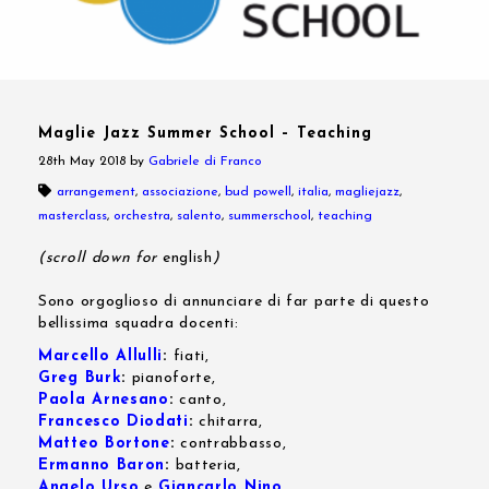
Maglie Jazz Summer School – Teaching
28th May 2018
by
Gabriele di Franco
arrangement
,
associazione
,
bud powell
,
italia
,
magliejazz
,
masterclass
,
orchestra
,
salento
,
summerschool
,
teaching
(scroll down for
english
)
Sono orgoglioso di annunciare di far parte di questo
bellissima squadra docenti:
Marcello Allulli
:
fiati,
Greg Burk
:
pianoforte,
Paola Arnesano
:
canto,
Francesco Diodati
:
chitarra,
Matteo Bortone
:
contrabbasso,
Ermanno Baron
:
batteria,
Angelo Urso
e
Giancarlo Nino