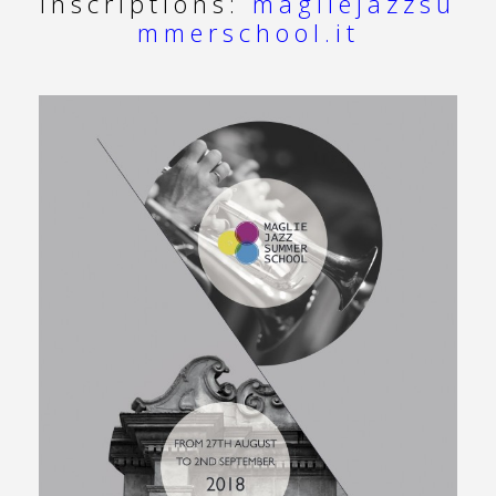
inscriptions:
magliejazzsu
mmerschool.it