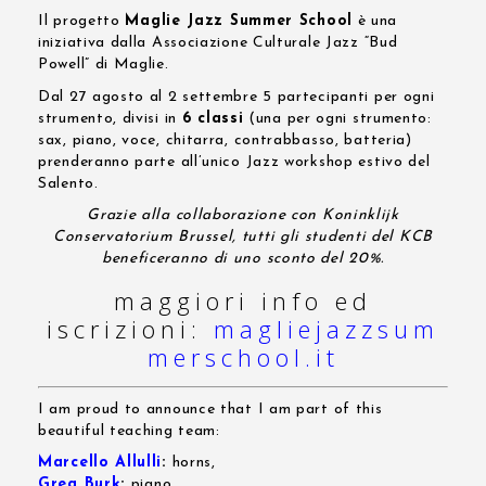
Il progetto
Maglie Jazz Summer School
è una
iniziativa dalla Associazione Culturale Jazz “Bud
Powell” di Maglie.
Dal 27 agosto al 2 settembre 5 partecipanti per ogni
strumento, divisi in
6 classi
(una per ogni strumento:
sax, piano, voce, chitarra, contrabbasso, batteria)
prenderanno parte all’unico Jazz workshop estivo del
Salento.
Grazie alla collaborazione con Koninklijk
Conservatorium Brussel, tutti gli studenti del KCB
beneficeranno di uno sconto del 20%.
maggiori info ed
iscrizioni:
magliejazzsum
merschool.it
I am proud to announce that I am part of this
beautiful teaching team:
Marcello Allulli
:
horns,
Greg Burk
:
piano,