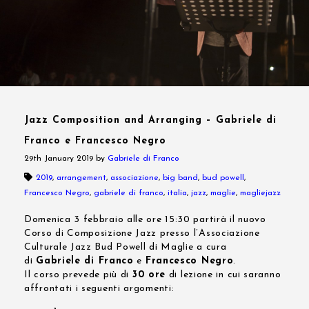
Jazz Composition and Arranging – Gabriele di
Franco e Francesco Negro
29th January 2019
by
Gabriele di Franco
2019
,
arrangement
,
associazione
,
big band
,
bud powell
,
Francesco Negro
,
gabriele di franco
,
italia
,
jazz
,
maglie
,
magliejazz
Domenica 3 febbraio alle ore 15:30 partirà il nuovo
Corso di Composizione Jazz presso l’Associazione
Culturale Jazz Bud Powell di Maglie a cura
di
Gabriele di Franco
e
Francesco Negro
.
Il corso prevede più di
30 ore
di lezione in cui saranno
affrontati i seguenti argomenti: