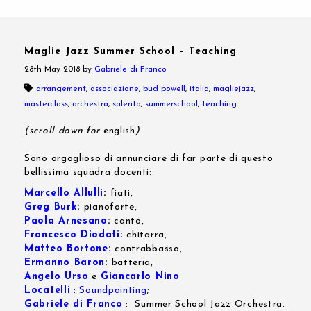
Maglie Jazz Summer School – Teaching
28th May 2018
by
Gabriele di Franco
arrangement
,
associazione
,
bud powell
,
italia
,
magliejazz
,
masterclass
,
orchestra
,
salento
,
summerschool
,
teaching
(scroll down for
english
)
Sono orgoglioso di annunciare di far parte di questo
bellissima squadra docenti:
Marcello Allulli
:
fiati,
Greg Burk
:
pianoforte,
Paola Arnesano
:
canto,
Francesco Diodati
:
chitarra,
Matteo Bortone
:
contrabbasso,
Ermanno Baron
:
batteria,
Angelo Urso
e
Giancarlo Nino
Locatelli
:
Soundpainting
;
Gabriele di Franco
: Summer School Jazz Orchestra.