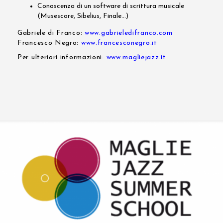
Conoscenza di un software di scrittura musicale
(Musescore, Sibelius, Finale…)
Gabriele di Franco:
www.gabrieledifranco.com
Francesco Negro:
www.francesconegro.it
Per ulteriori informazioni:
www.magliejazz.it