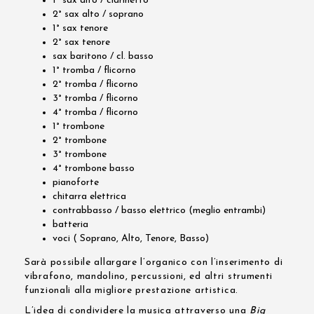
1° sax alto / clarinetto
2° sax alto / soprano
1° sax tenore
2° sax tenore
sax baritono / cl. basso
1° tromba / flicorno
2° tromba / flicorno
3° tromba / flicorno
4° tromba / flicorno
1° trombone
2° trombone
3° trombone
4° trombone basso
pianoforte
chitarra elettrica
contrabbasso / basso elettrico (meglio entrambi)
batteria
voci ( Soprano, Alto, Tenore, Basso)
Sarà possibile allargare l’organico con l’inserimento di
vibrafono, mandolino, percussioni, ed altri strumenti
funzionali alla migliore prestazione artistica.
L’idea di condividere la musica attraverso una
Big