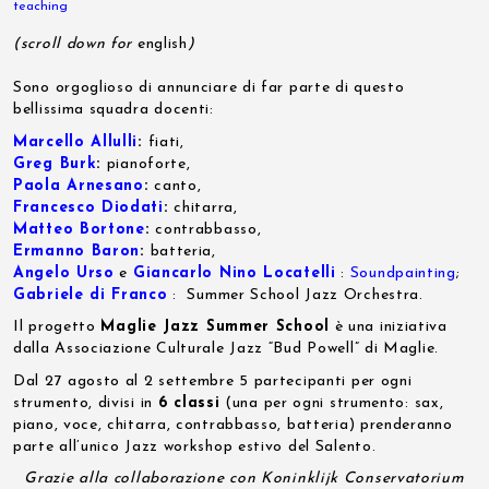
teaching
(scroll down for
english
)
Sono orgoglioso di annunciare di far parte di questo
bellissima squadra docenti:
Marcello Allulli
:
fiati,
Greg Burk
:
pianoforte,
Paola Arnesano
:
canto,
Francesco Diodati
:
chitarra,
Matteo Bortone
:
contrabbasso,
Ermanno Baron
:
batteria,
Angelo Urso
e
Giancarlo Nino Locatelli
:
Soundpainting
;
Gabriele di Franco
: Summer School Jazz Orchestra.
Il progetto
Maglie Jazz Summer School
è una iniziativa
dalla Associazione Culturale Jazz “Bud Powell” di Maglie.
Dal 27 agosto al 2 settembre 5 partecipanti per ogni
strumento, divisi in
6 classi
(una per ogni strumento: sax,
piano, voce, chitarra, contrabbasso, batteria) prenderanno
parte all’unico Jazz workshop estivo del Salento.
Grazie alla collaborazione con Koninklijk Conservatorium