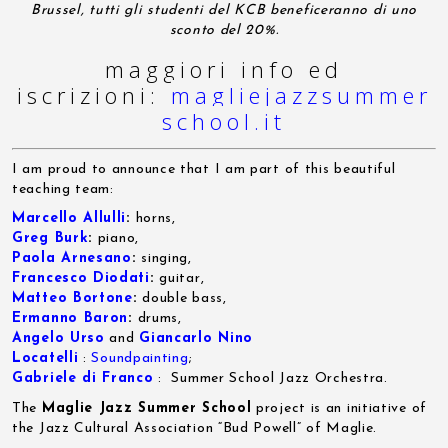
Brussel, tutti gli studenti del KCB beneficeranno di uno
sconto del 20%.
maggiori info ed
iscrizioni:
magliejazzsummer
school.it
I am proud to announce that I am part of this beautiful
teaching team:
Marcello Allulli
:
horns,
Greg Burk
:
piano,
Paola Arnesano
:
singing,
Francesco Diodati
:
guitar,
Matteo Bortone
:
double bass,
Ermanno Baron
:
drums,
Angelo Urso
and
Giancarlo Nino
Locatelli
:
Soundpainting
;
Gabriele di Franco
: Summer School Jazz Orchestra.
The
Maglie Jazz Summer School
project is an initiative of
the Jazz Cultural Association “Bud Powell” of Maglie.