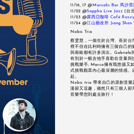
11/16, 17 @
Marsalis Bar 
11/22 @
Sappho Live Jazz
(台
11/23 @
露西亞咖啡 Café Rossi
11/24 @
江山藝改所 Jiang Shan Y
Nobis Trio
蔡雯慧，一個生於台灣、長於台
裡不但在比利時擁有三個自己的樂團
與南歐都有許多演出。Gabriel
有別於一般吉他手喜歡在音量與技巧
挑戰樂手; Marco擁有既悠揚
式挑戰觀眾內心最深層的情感。
起。
Nobis trio 帶來自己的
漫卻又逗趣，雖然只有三個人卻
音樂帶您到處去旅行！