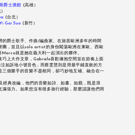
馬沙里斯爵士酒館
(高雄）
北）
ya
(台北）
i Gai Suo
(新竹）
灣的爵士歌手、作曲/編曲家。在旅居歐洲多年的時間
，並且以solo artist的身份闖蕩歐洲在東歐、西歐
e與Marco就是她在義大利一起演出的夥伴。
上大作文章，Gabriele喜歡擁抱空間並在節奏上面
又如泣如訴地小號音色 ; 而蔡雯慧則是用最平鋪直敘的方
這三個樂手的音樂不盡相同，卻巧妙地互補、融合在一
原創音樂及經典改編，他們的音樂如詩、如畫、如戲，既是浪
充滿張力。如果您沒有很多旅行經驗，那麼請讓他們用