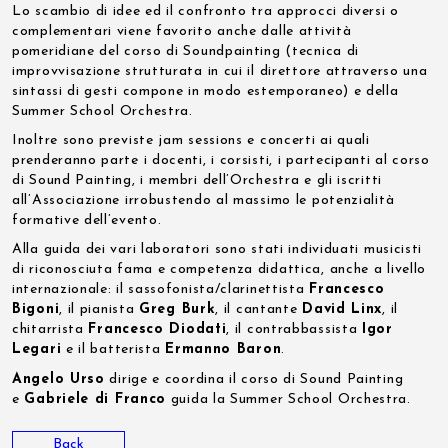
Lo scambio di idee ed il confronto tra approcci diversi o
complementari viene favorito anche dalle attività
pomeridiane del corso di Soundpainting (tecnica di
improvvisazione strutturata in cui il direttore attraverso una
sintassi di gesti compone in modo estemporaneo) e della
Summer School Orchestra.
Inoltre sono previste jam sessions e concerti ai quali
prenderanno parte i docenti, i corsisti, i partecipanti al corso
di Sound Painting, i membri dell’Orchestra e gli iscritti
all’Associazione irrobustendo al massimo le potenzialità
formative dell’evento.
Alla guida dei vari laboratori sono stati individuati musicisti
di riconosciuta fama e competenza didattica, anche a livello
internazionale: il sassofonista/clarinettista
Francesco
Bigoni
, il pianista
Greg Burk
, il cantante
David Linx
, il
chitarrista
Francesco Diodati
, il contrabbassista
Igor
Legari
e il batterista
Ermanno Baron
.
Angelo Urso
dirige e coordina il corso di Sound Painting
e
Gabriele di Franco
guida la Summer School Orchestra.
Back