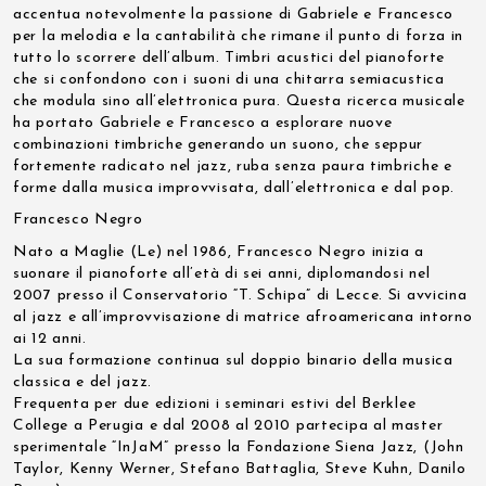
accentua notevolmente la passione di Gabriele e Francesco
per la melodia e la cantabilità che rimane il punto di forza in
tutto lo scorrere dell’album. Timbri acustici del pianoforte
che si confondono con i suoni di una chitarra semiacustica
che modula sino all’elettronica pura. Questa ricerca musicale
ha portato Gabriele e Francesco a esplorare nuove
combinazioni timbriche generando un suono, che seppur
fortemente radicato nel jazz, ruba senza paura timbriche e
forme dalla musica improvvisata, dall’elettronica e dal pop.
Francesco Negro
Nato a Maglie (Le) nel 1986, Francesco Negro inizia a
suonare il pianoforte all’età di sei anni, diplomandosi nel
2007 presso il Conservatorio “T. Schipa” di Lecce. Si avvicina
al jazz e all’improvvisazione di matrice afroamericana intorno
ai 12 anni.
La sua formazione continua sul doppio binario della musica
classica e del jazz.
Frequenta per due edizioni i seminari estivi del Berklee
College a Perugia e dal 2008 al 2010 partecipa al master
sperimentale “InJaM” presso la Fondazione Siena Jazz, (John
Taylor, Kenny Werner, Stefano Battaglia, Steve Kuhn, Danilo