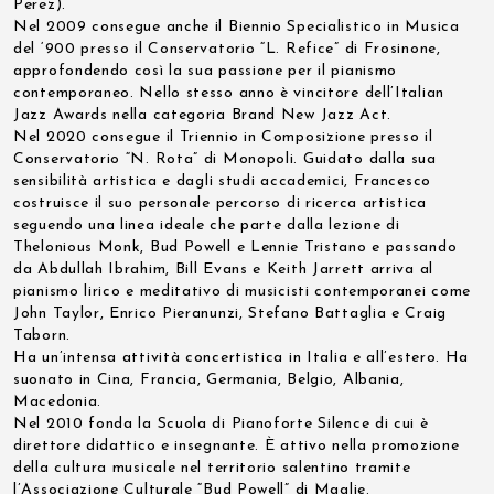
Perez).
Nel 2009 consegue anche il Biennio Specialistico in Musica
del ‘900 presso il Conservatorio “L. Refice” di Frosinone,
approfondendo così la sua passione per il pianismo
contemporaneo. Nello stesso anno è vincitore dell’Italian
Jazz Awards nella categoria Brand New Jazz Act.
Nel 2020 consegue il Triennio in Composizione presso il
Conservatorio “N. Rota” di Monopoli. Guidato dalla sua
sensibilità artistica e dagli studi accademici, Francesco
costruisce il suo personale percorso di ricerca artistica
seguendo una linea ideale che parte dalla lezione di
Thelonious Monk, Bud Powell e Lennie Tristano e passando
da Abdullah Ibrahim, Bill Evans e Keith Jarrett arriva al
pianismo lirico e meditativo di musicisti contemporanei come
John Taylor, Enrico Pieranunzi, Stefano Battaglia e Craig
Taborn.
Ha un’intensa attività concertistica in Italia e all’estero. Ha
suonato in Cina, Francia, Germania, Belgio, Albania,
Macedonia.
Nel 2010 fonda la Scuola di Pianoforte Silence di cui è
direttore didattico e insegnante. È attivo nella promozione
della cultura musicale nel territorio salentino tramite
l’Associazione Culturale “Bud Powell” di Maglie.